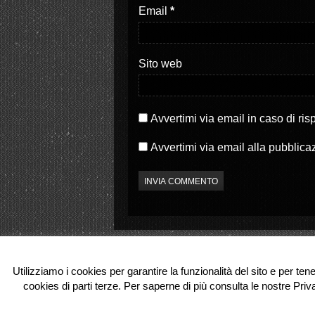
S
a
Email
*
i
p
a
r
p
e
r
i
e
n
i
u
Sito web
n
n
u
a
n
n
a
u
n
o
u
v
o
a
Avvertimi via email in caso di ri
v
f
a
i
f
n
Avvertimi via email alla pubblica
i
e
n
s
e
t
s
r
t
a
r
)
a
)
Utilizziamo i cookies per garantire la funzionalità del sito e per ten
cookies di parti terze. Per saperne di più consulta le nostre Priv
© 2026 Partenope.tv. All Rights Reserve