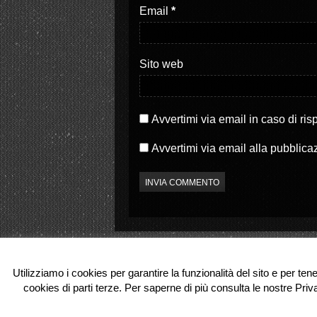
S
a
Email
*
i
p
a
r
p
e
r
i
e
n
i
u
Sito web
n
n
u
a
n
n
a
u
n
o
u
v
o
a
Avvertimi via email in caso di ri
v
f
a
i
f
n
Avvertimi via email alla pubblica
i
e
n
s
e
t
s
r
t
a
r
)
a
)
Utilizziamo i cookies per garantire la funzionalità del sito e per ten
cookies di parti terze. Per saperne di più consulta le nostre Priv
© 2026 Partenope.tv. All Rights Reserve