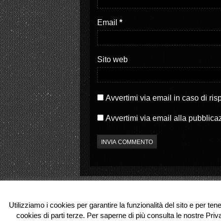
e
(
r
S
(
i
S
a
Email
*
i
p
a
r
p
e
r
i
e
n
i
u
Sito web
n
n
u
a
n
n
a
u
n
o
u
v
o
a
Avvertimi via email in caso di ri
v
f
a
i
f
n
Avvertimi via email alla pubblica
i
e
n
s
e
t
s
r
t
a
r
)
a
)
Utilizziamo i cookies per garantire la funzionalità del sito e per ten
cookies di parti terze. Per saperne di più consulta le nostre Priv