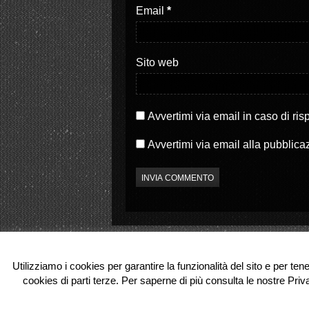
S
a
Email
*
i
p
a
r
p
e
r
i
e
n
i
u
Sito web
n
n
u
a
n
n
a
u
n
o
u
v
o
a
Avvertimi via email in caso di ri
v
f
a
i
f
n
Avvertimi via email alla pubblica
i
e
n
s
e
t
s
r
t
a
r
)
a
)
Utilizziamo i cookies per garantire la funzionalità del sito e per ten
cookies di parti terze. Per saperne di più consulta le nostre Priv
© 2026 Partenope.tv. All Rights Reserve