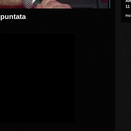
AR
11
 puntata
nu