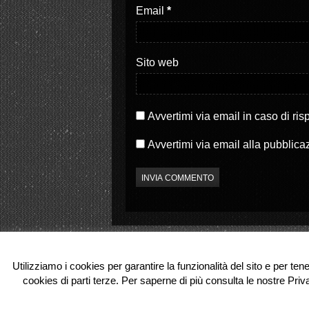
S
a
Email
*
i
p
a
r
p
e
r
i
e
n
i
u
Sito web
n
n
u
a
n
n
a
u
n
o
u
v
o
a
Avvertimi via email in caso di ri
v
f
a
i
f
n
Avvertimi via email alla pubblica
i
e
n
s
e
t
s
r
t
a
r
)
a
)
Utilizziamo i cookies per garantire la funzionalità del sito e per ten
cookies di parti terze. Per saperne di più consulta le nostre Priv
© 2026 Partenope.tv. All Rights Reserve