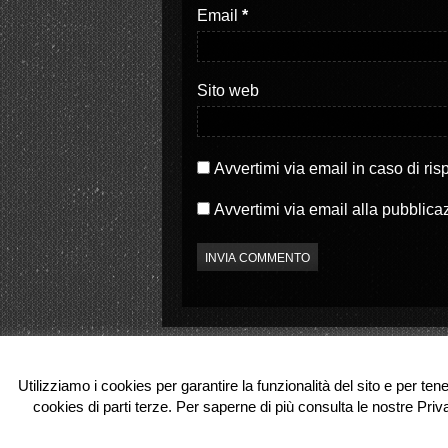
S
a
Email
*
i
p
a
r
p
e
r
i
e
n
i
u
Sito web
n
n
u
a
n
n
a
u
n
o
u
v
o
a
Avvertimi via email in caso di ri
v
f
a
i
f
n
Avvertimi via email alla pubblica
i
e
n
s
e
t
s
r
t
a
r
)
a
)
Utilizziamo i cookies per garantire la funzionalità del sito e per ten
cookies di parti terze. Per saperne di più consulta le nostre Priv
© 2026 Partenope.tv. All Rights Reserve