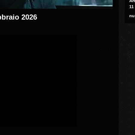
AR
11
bbraio 2026
nu