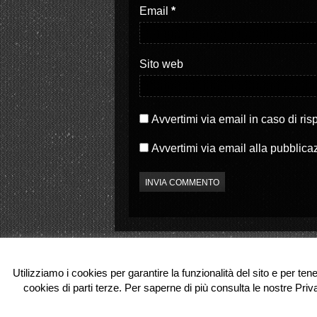
S
a
Email
*
i
p
a
r
p
e
r
i
e
n
i
u
Sito web
n
n
u
a
n
n
a
u
n
o
u
v
o
a
Avvertimi via email in caso di ri
v
f
a
i
f
n
Avvertimi via email alla pubblica
i
e
n
s
e
t
s
r
t
a
r
)
a
)
Utilizziamo i cookies per garantire la funzionalità del sito e per ten
cookies di parti terze. Per saperne di più consulta le nostre Priv
© 2026 Partenope.tv. All Rights Reserve