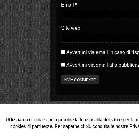
S
a
Email
*
i
p
a
r
p
e
r
i
e
n
i
u
Sito web
n
n
u
a
n
n
a
u
n
o
u
v
o
a
Avvertimi via email in caso di ri
v
f
a
i
f
n
Avvertimi via email alla pubblica
i
e
n
s
e
t
s
r
t
a
r
)
a
)
Utilizziamo i cookies per garantire la funzionalità del sito e per ten
cookies di parti terze. Per saperne di più consulta le nostre Priv
© 2026 Partenope.tv. All Rights Reserve