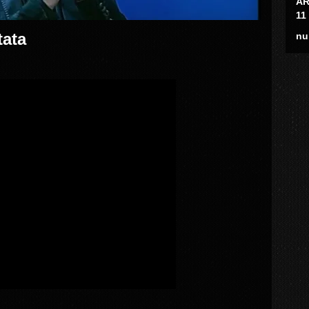
AR
11
tata
nu