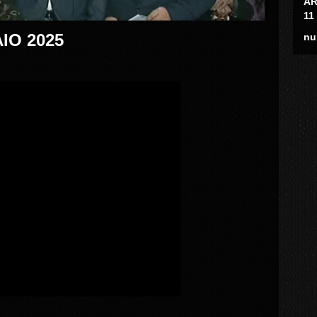
AR
11
IO 2025
nu