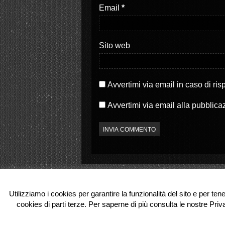
S
a
Email
*
i
p
a
r
p
e
r
i
e
n
i
u
Sito web
n
n
u
a
n
n
a
u
n
o
u
v
o
a
Avvertimi via email in caso di ri
v
f
a
i
f
n
Avvertimi via email alla pubblica
i
e
n
s
e
t
s
r
t
a
r
)
a
)
Utilizziamo i cookies per garantire la funzionalità del sito e per ten
cookies di parti terze. Per saperne di più consulta le nostre Priv
© 2026 Partenope.tv. All Rights Reserve