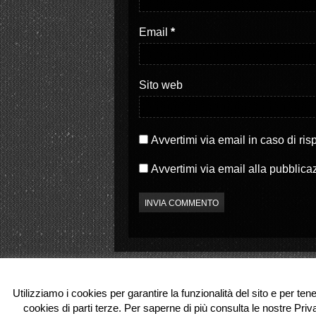
e
(
r
S
(
i
S
a
Email
*
i
p
a
r
p
e
r
i
e
n
i
u
Sito web
n
n
u
a
n
n
a
u
n
o
u
v
o
a
Avvertimi via email in caso di ri
v
f
a
i
f
n
Avvertimi via email alla pubblica
i
e
n
s
e
t
s
r
t
a
r
)
a
)
Utilizziamo i cookies per garantire la funzionalità del sito e per ten
cookies di parti terze. Per saperne di più consulta le nostre Priv