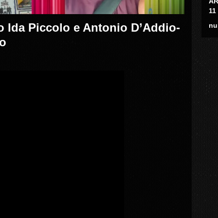
AR
11
Ida Piccolo e Antonio D’Addio-
nu
io