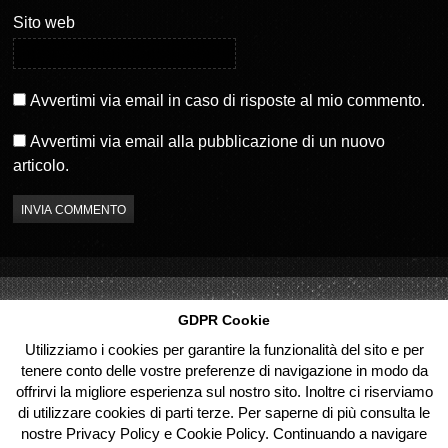
n
n
u
a
Sito web
n
n
a
u
n
o
u
v
o
a
v
f
a
i
Avvertimi via email in caso di risposte al mio commento.
f
n
i
e
n
s
Avvertimi via email alla pubblicazione di un nuovo
e
t
s
r
articolo.
t
a
r
)
a
)
GDPR Cookie
Utilizziamo i cookies per garantire la funzionalità del sito e per
tenere conto delle vostre preferenze di navigazione in modo da
offrirvi la migliore esperienza sul nostro sito. Inoltre ci riserviamo
di utilizzare cookies di parti terze. Per saperne di più consulta le
nostre Privacy Policy e Cookie Policy. Continuando a navigare