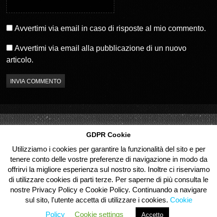
n
o
u
v
o
a
v
f
a
i
Avvertimi via email in caso di risposte al mio commento.
f
n
i
e
n
s
Avvertimi via email alla pubblicazione di un nuovo
e
t
s
r
articolo.
t
a
r
)
a
)
GDPR Cookie
Utilizziamo i cookies per garantire la funzionalità del sito e per
tenere conto delle vostre preferenze di navigazione in modo da
offrirvi la migliore esperienza sul nostro sito. Inoltre ci riserviamo
di utilizzare cookies di parti terze. Per saperne di più consulta le
nostre Privacy Policy e Cookie Policy. Continuando a navigare
sul sito, l'utente accetta di utilizzare i cookies.
Cookie
© 2026 Partenope.tv. All Rights Reserved.
Policy
Cookie settings
Accetto